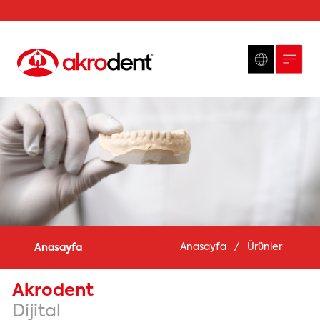
Anasayfa
/
Ürünler
Anasayfa
Akrodent
Dijital