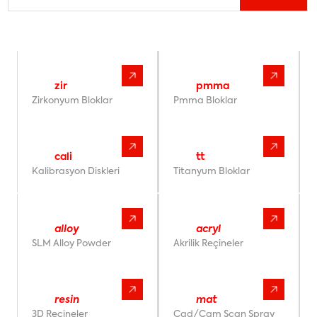
akro
zir
akro
pmma
Zirkonyum Bloklar
Pmma Bloklar
akro
cali
akro
tt
Kalibrasyon Diskleri
Titanyum Bloklar
akro
alloy
akro
acryl
SLM Alloy Powder
Akrilik Reçineler
akro
resin
akro
mat
3D Reçineler
Cad/Cam Scan Spray