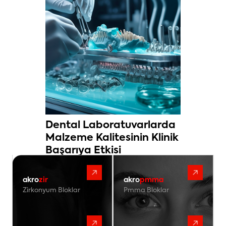
Dental Laboratuvarlarda
Malzeme Kalitesinin Klinik
Başarıya Etkisi
akro
zir
akro
pmma
Zirkonyum Bloklar
Pmma Bloklar