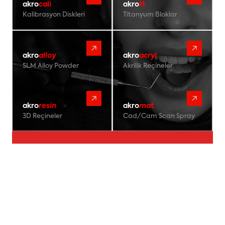
akro
cali
akro
tt
Kalibrasyon Diskleri
Titanyum Bloklar
akro
alloy
akro
acryl
SLM Alloy Powder
Akrilik Reçineler
akro
resin
akro
mat
3D Reçineler
Cad/Cam Scan Spray